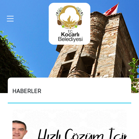
HIZLI
MENU
Sorgulama
İşlemleri
Kişi
HABERLER
Arama
Arsa
Rayiç
Sorgulama