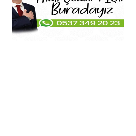
İnşaat
Maaliyet
Bedelleri
Bina
Aşım
oranları
Çevre
temizlik
Tarifesi
Elektronik
İmzalı
Belge
Takip