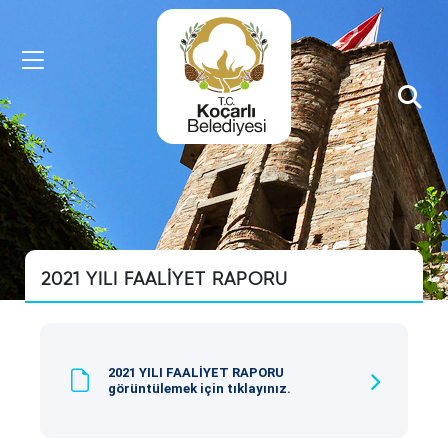
HIZLI
MENU
Sorgulama
İşlemleri
2021 YILI FAALİYET RAPORU
Kişi
Arama
Arsa
2021 YILI FAALİYET RAPORU
görüntülemek için tıklayınız.
Rayiç
Sorgulama