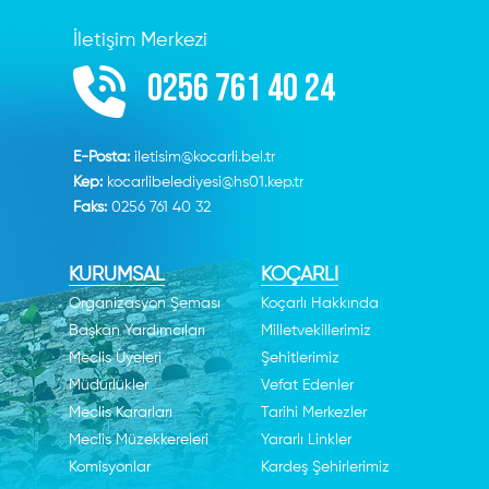
İletişim Merkezi
0256 761 40 24
E-Posta:
iletisim@kocarli.bel.tr
Kep:
kocarlibelediyesi@hs01.kep.tr
Faks:
0256 761 40 32
KURUMSAL
KOÇARLI
Organizasyon Şeması
Koçarlı Hakkında
Başkan Yardımcıları
Milletvekillerimiz
Meclis Üyeleri
Şehitlerimiz
Müdürlükler
Vefat Edenler
Meclis Kararları
Tarihi Merkezler
Meclis Müzekkereleri
Yararlı Linkler
Komisyonlar
Kardeş Şehirlerimiz