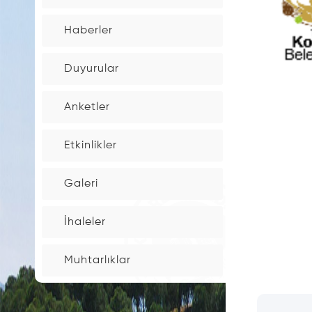
İnşaat
Haberler
Maaliyet
Bedelleri
Duyurular
Bina
Anketler
Aşım
oranları
Etkinlikler
Çevre
Galeri
temizlik
Tarifesi
İhaleler
Elektronik
Muhtarlıklar
İmzalı
Belge
Takip