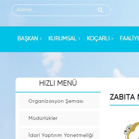
HIZLI
MENU
BAŞKAN
KURUMSAL
KOÇARLI
FAALİY
Sorgulama
İşlemleri
HIZLI MENÜ
Kişi
Arama
ZABITA
Organizasyon Şeması
Arsa
Müdürlükler
Rayiç
Sorgulama
İdari Yaptırım Yönetmeliği