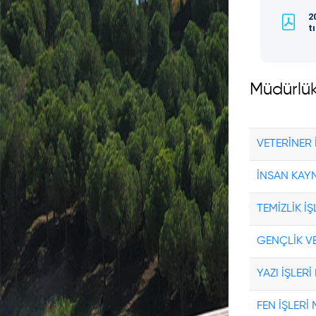
2
t
Dilekçe
Takip
Müdürlük
Online
Vezne
VETERİNER
Hızlı
İNSAN KAY
Tahsilat
TEMİZLİK 
Taksitli
GENÇLİK V
Borçlar
YAZI İŞLE
FEN İŞLER