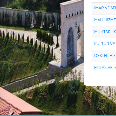
E-
Belediye
İMAR VE Ş
MALİ HİZM
E-
Belediye
MUHTARLIK
Giriş
KÜLTÜR VE
Yeni
DESTEK Hİ
Üyelik
EMLAK VE 
Resmi
Evrak
Doğrulama