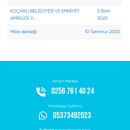
KOÇARLI BELEDİYESİ VE EMNİYET
5 Ekim
Dilekçe
AMİRLİĞİ Y...
2020
Takip
Hibe desteği
10 Temmuz 2020
Online
Vezne
Hızlı
Tahsilat
İletişim Merkezi
0256 761 40 24
Taksitli
Borçlar
Whatsapp Hattımız
05373492023