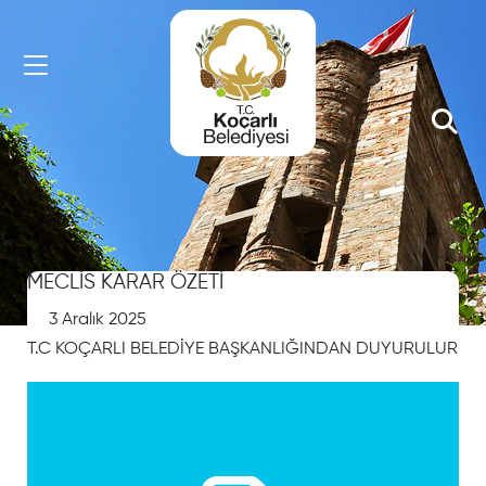
HIZLI
MENU
Sorgulama
İşlemleri
MECLİS KARAR ÖZETİ
Kişi
3 Aralık 2025
Arama
T.C KOÇARLI BELEDİYE BAŞKANLIĞINDAN DUYURULUR
Arsa
Rayiç
Sorgulama