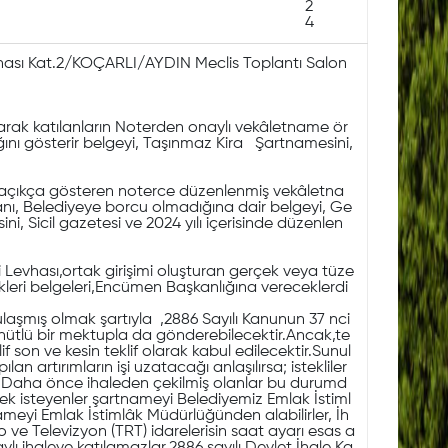
2
4
inası Kat.2/KOÇARLI/AYDIN Meclis Toplantı Salon
larak katılanların Noterden onaylı vekâletname ör
ğını gösterir belgeyi, Taşınmaz Kira Şartnamesini,
unu açıkça gösteren noterce düzenlenmiş vekâletna
yanı, Belediyeye borcu olmadığına dair belgeyi, Ge
ni, Sicil gazetesi ve 2024 yılı içerisinde düzenlen
 Levhası,ortak girişimi oluşturan gerçek veya tüze
ekleri belgeleri,Encümen Başkanlığına vereceklerdi
laşmış olmak şartıyla ,2886 Sayılı Kanunun 37 nci
hütlü bir mektupla da gönderebilecektir.Ancak,te
f son ve kesin teklif olarak kabul edilecektir.Sunul
lan artırımların işi uzatacağı anlaşılırsa; istekliler
lir. Daha önce ihaleden çekilmiş olanlar bu durumd
rmek isteyenler şartnameyi Belediyemiz Emlak İstiml
nameyi Emlak İstimlâk Müdürlüğünden alabilirler, İh
ve Televizyon (TRT) idarelerisin saat ayarı esas a