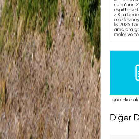
lınır. 2886
nunu’nun 2
espitte ser
z Kira bedel
i sözleşmey
lık 2026 Ta
amalara gör
meler ve te
çam-kozalak
Diğer D