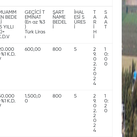
MUAMM
GEÇİCİ T
ŞART
İHAL
T
S
EN BEDE
EMİNAT
NAME
ESİ S
A
A
İ
(En az %3
BEDEL
ÜRES
R
A
(5 YILLI
)
İ
İ
İ
T
K)+
Türk Liras
H
K.D.V
ı
İ
20.000
600,00
800
5
2
1
+%1 K.D.
9.
0:
V
0
0
2.
0
2
0
2
4
50.000
1.500,0
800
5
2
1
+%1 K.D.
0
9.
0:
V
0
2
2.
0
2
0
2
4