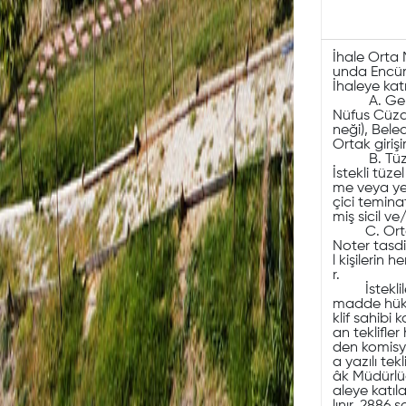
İhale Orta
unda Encüm
İhaleye kat
A. Gerçek
Nüfus Cüzda
neği), Bele
Ortak giriş
B. Tüzel 
İstekli tüz
me veya yet
çici temina
miş sicil v
C. Ortak 
Noter tasdi
l kişilerin
r.
İstekliler 
madde hüküm
klif sahibi
an teklifler
den komisyo
a yazılı te
âk Müdürlüğ
aleye katıl