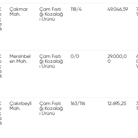
K
Çakmar
Çam Fısıtı
118/4
49.046,59
o
Mah.
ğı Kozalağ
ç
ı Ürünü
a
lı
K
Mersinbel
Çam Fısıtı
0/0
29.000,0
o
en Mah.
ğı Kozalağ
0
ç
ı Ürünü
a
lı
K
Çakırbeyli
Çam Fısıtı
163/116
12.695,25
o
Mah.
ğı Kozalağ
ç
ı Ürünü
a
lı