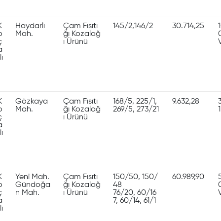
K
Haydarlı
Çam Fısıtı
145/2,146/2
30.714,25
o
Mah.
ğı Kozalağ
ç
ı Ürünü
a
lı
K
Gözkaya
Çam Fısıtı
168/5, 225/1,
9.632,28
o
Mah.
ğı Kozalağ
269/5, 273/21
ç
ı Ürünü
a
lı
K
Yeni Mah.
Çam Fısıtı
150/50, 150/
60.989,90
o
Gündoğa
ğı Kozalağ
48
ç
n Mah.
ı Ürünü
76/20, 60/16
a
7, 60/14, 61/1
lı