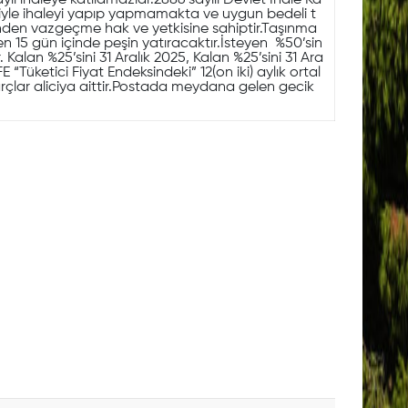
lı ihaleye katılamazlar.2886 sayılı Devlet İhale Ka
iyle ihaleyi yapıp yapmamakta ve uygun bedeli t
esinden vazgeçme hak ve yetkisine sahiptir.Taşınma
aren 15 gün içinde peşin yatıracaktır.İsteyen %50’sin
 Kalan %25’sini 31 Aralık 2025, Kalan %25’sini 31 Ara
Tüketici Fiyat Endeksindeki” 12(on iki) aylık ortal
arçlar aliciya aittir.Postada meydana gelen gecik