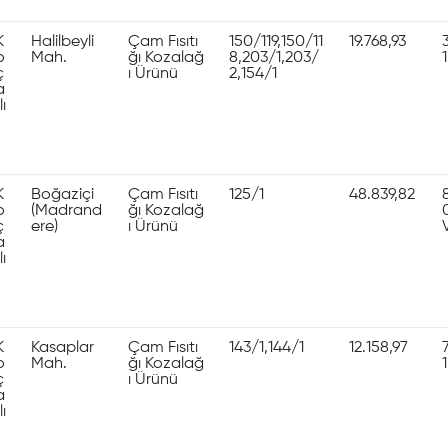
K
Halilbeyli
Çam Fısıtı
150/119,150/11
19.768,93
o
Mah.
ğı Kozalağ
8,203/1,203/
ç
ı Ürünü
2,154/1
a
lı
K
Boğaziçi
Çam Fısıtı
125/1
48.839,82
o
(Madrand
ğı Kozalağ
ç
ere)
ı Ürünü
a
lı
K
Kasaplar
Çam Fısıtı
143/1,144/1
12.158,97
o
Mah.
ğı Kozalağ
ç
ı Ürünü
a
lı