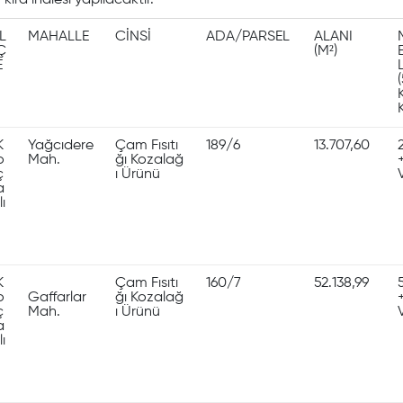
ira ihalesi yapılacaktır.
İL
MAHALLE
CİNSİ
ADA/PARSEL
ALANI
Ç
(M²)
E
L
K
Yağcıdere
Çam Fısıtı
189/6
13.707,60
o
Mah.
ğı Kozalağ
ç
ı Ürünü
a
lı
K
Çam Fısıtı
160/7
52.138,99
o
Gaffarlar
ğı Kozalağ
ç
Mah.
ı Ürünü
a
lı