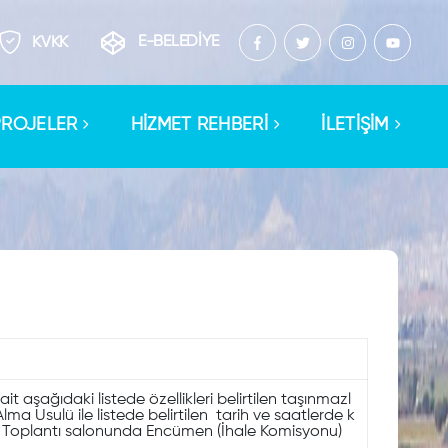
E-BELEDİYE
KVKK
PROJELER
HİZMET REHBERİ
İLETİŞİM
t aşağıdaki listede özellikleri belirtilen taşınmazl
a Usulü ile listede belirtilen tarih ve saatlerde k
is Toplantı salonunda Encümen (İhale Komisyonu)