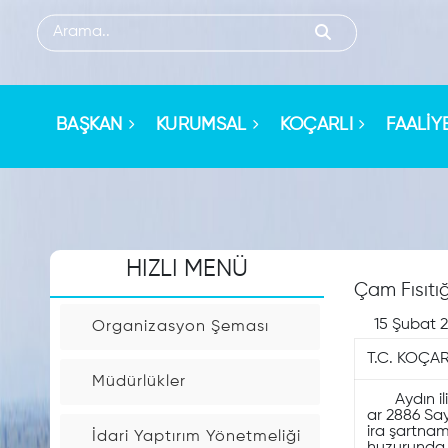
HIZLI
MENU
BAŞKAN
KURUMSAL
KOÇARLI
FAALİY
Sorgulama
İşlemleri
HIZLI MENÜ
Kişi
Çam Fısıtı
Arama
15 Şubat 
Organizasyon Şeması
T.C. KOÇA
Arsa
Müdürlükler
Rayiç
Aydın ili, 
Sorgulama
ar 2886 Say
ira şartna
İdari Yaptırım Yönetmeliği