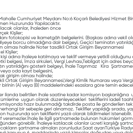
 Mahalle Cumhuriyet Meydanı No:6 Koçarlı Belediyesi Hizmet B
en Huzurunda Yapılacaktır.
ılacak olanlar, ihaleden önce
 Kişiler;
nı fotokopisi ve ikametgâh belgelerini. (Başkası adına vekil o
diyeye borcu olmadığına dair belgeyi, Geçici teminatın yatırıldı
im olması halinde Noter tasdikli Ortak Girişim Beyannamesi
Kişiler;
el kişi adına ihaleye katılmaya ve teklif vermeye yetkili olduğ
ki belgesi, İmza sirküleri, Vergi Levhası,Tebligat için adres be
tın yatırıldığını gösterir belgeyi, İhale Taşınmaz Kira Şartnamesi
e/veya oda kayıt belgesini,
girişim olması halinde;
kli Ortak Girişim Beyannamesi,Vergi Kimlik Numarası veya Vergi
 her birinin (A) veya (B) maddelerindeki esaslara göre temin edec
ilanda belirtilen ihale saatine kadar komisyon başkanlığına u
lerine uygun olarak düzenleyecekleri tekliflerini iadeli taah
 komisyonda hazır bulunmadığı takdirde posta ile gönderilen tekli
 herhangi bir sebeple geri alınamaz. Teklifler yapıldığı sırada, yapı
n huzurunda son tekliflerini yazılı olarak bildirmeleri istenebi
klif veremezler.İhale ile ilgili şartnamede bulunan hükümleri gö
ünden görebilir. İhaleye katılacak olanlar ücreti karşılığı şart
acakların şartname almaları zorunludur.Saat ayarıTürkiye Radyo 