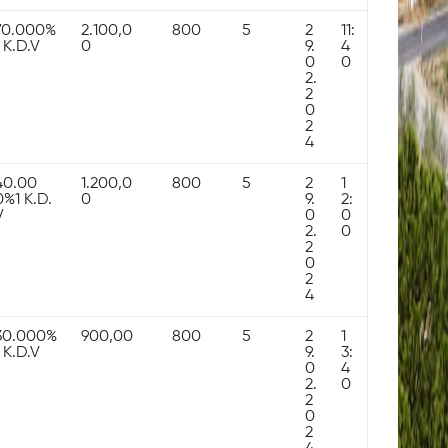
70.000%
2.100,0
800
5
2
11:
1 K.D.V
0
9.
4
0
0
2.
2
0
2
4
40.00
1.200,0
800
5
2
1
0%1 K.D.
0
9.
2:
V
0
0
2.
0
2
0
2
4
30.000%
900,00
800
5
2
1
1 K.D.V
9.
3:
0
4
2.
0
2
0
2