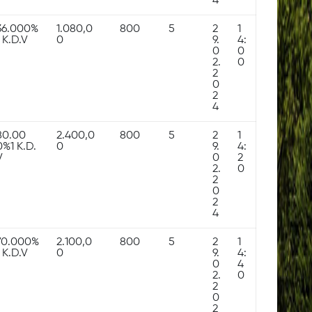
4
36.000%
1.080,0
800
5
2
1
1 K.D.V
0
9.
4:
0
0
2.
0
2
0
2
4
80.00
2.400,0
800
5
2
1
0%1 K.D.
0
9.
4:
V
0
2
2.
0
2
0
2
4
70.000%
2.100,0
800
5
2
1
1 K.D.V
0
9.
4:
0
4
2.
0
2
0
2