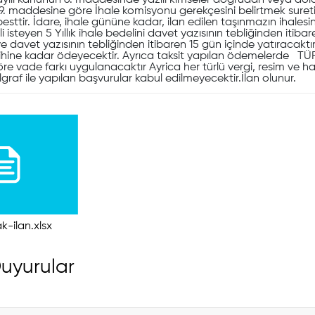
 sayılı kanunun 6. maddesinde yazılı kimseler doğrudan veya dolay
9. maddesine göre İhale komisyonu gerekçesini belirtmek suret
besttir. İdare, ihale gününe kadar, ilan edilen taşınmazın ihal
i isteyen 5 Yıllık ihale bedelini davet yazısının tebliğinden itib
e davet yazısının tebliğinden itibaren 15 gün içinde yatıracaktır.
rihine kadar ödeyecektir. Ayrıca taksit yapılan ödemelerde TÜFE “
e vade farkı uygulanacaktır Ayrica her türlü vergi, resim ve h
lgraf ile yapılan başvurular kabul edilmeyecektir.İlan olunur.
-i̇lan.xlsx
uyurular