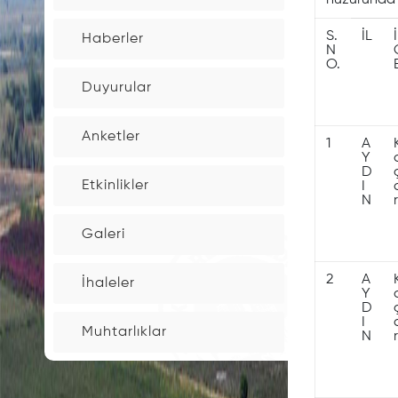
huzurunda k
İnşaat
S.
İL
Haberler
Maaliyet
N
O.
Bedelleri
Duyurular
Bina
Anketler
1
A
Aşım
Y
oranları
D
Etkinlikler
I
N
r
Çevre
Galeri
temizlik
Tarifesi
2
A
İhaleler
Y
D
I
Elektronik
Muhtarlıklar
N
r
İmzalı
Belge
Takip