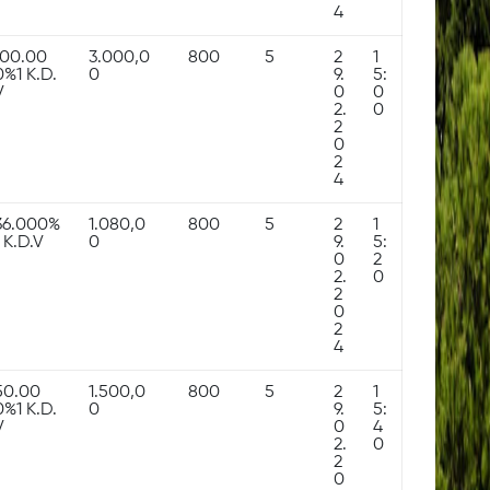
4
100.00
3.000,0
800
5
2
1
0%1 K.D.
0
9.
5:
V
0
0
2.
0
2
0
2
4
36.000%
1.080,0
800
5
2
1
1 K.D.V
0
9.
5:
0
2
2.
0
2
0
2
4
50.00
1.500,0
800
5
2
1
0%1 K.D.
0
9.
5:
V
0
4
2.
0
2
0