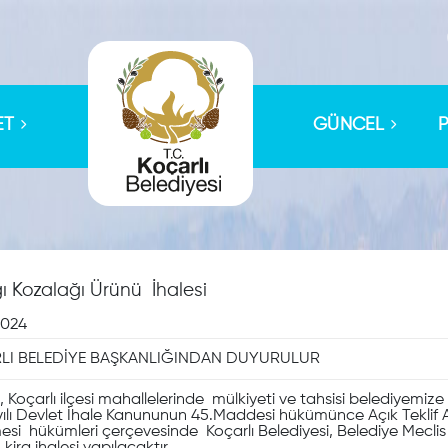
ET
GÜNCEL
ğı Kozalağı Ürünü İhalesi
2024
RLI BELEDİYE BAŞKANLIĞINDAN DUYURULUR
Koçarlı ilçesi mahallelerinde mülkiyeti ve tahsisi belediyemize ai
ılı Devlet İhale Kanununun 45.Maddesi hükümünce Açık Teklif Alm
mesi hükümleri çerçevesinde Koçarlı Belediyesi, Belediye Mecl