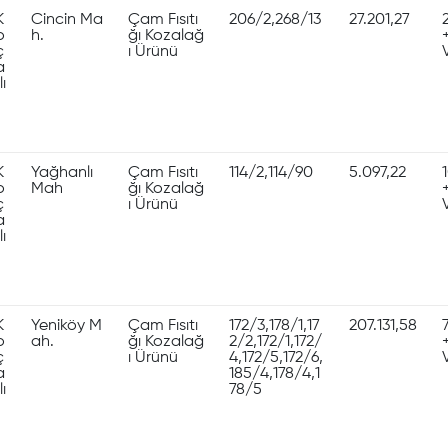
K
Cincin Ma
Çam Fısıtı
206/2,268/13
27.201,27
o
h.
ğı Kozalağ
ç
ı Ürünü
a
lı
K
Yağhanlı
Çam Fısıtı
114/2,114/90
5.097,22
o
Mah
ğı Kozalağ
ç
ı Ürünü
a
lı
K
Yeniköy M
Çam Fısıtı
172/3,178/1,17
207.131,58
o
ah.
ğı Kozalağ
2/2,172/1,172/
ç
ı Ürünü
4,172/5,172/6,
a
185/4,178/4,1
lı
78/5