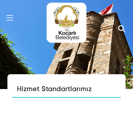
HIZLI
MENU
Sorgulama
İşlemleri
Kişi
Hizmet Standartlarımız
Arama
Arsa
Rayiç
Sorgulama